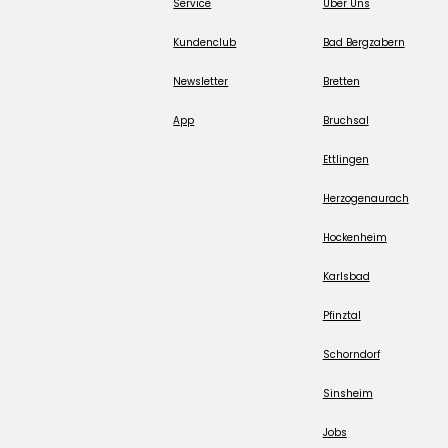
Service
Über Uns
Kundenclub
Bad Bergzabern
Newsletter
Bretten
App
Bruchsal
Ettlingen
Herzogenaurach
Hockenheim
Karlsbad
Pfinztal
Schorndorf
Sinsheim
Jobs