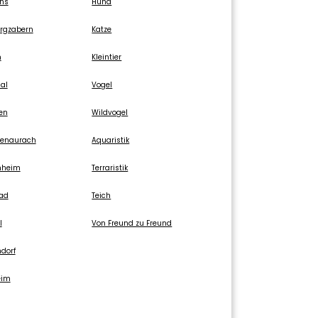
ns
Hund
rgzabern
Katze
n
Kleintier
al
Vogel
gen
Wildvogel
genaurach
Aquaristik
nheim
Terraristik
ad
Teich
l
Von Freund zu Freund
dorf
eim