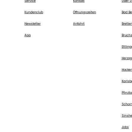
Service
Kontakt
Über U
Kundenclub
Öffnungszeiten
Bad Be
Newsletter
Anfahrt
Brette
App
Bruchs
Ettlin
Herzo
Hocke
Karlsb
Pfinzta
Schorn
Sinsh
Jobs