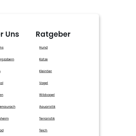
r Uns
Ratgeber
ns
Hund
rgzabern
Katze
n
Kleintier
al
Vogel
gen
Wildvogel
genaurach
Aquaristik
nheim
Terraristik
ad
Teich