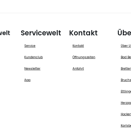
Servicewelt
Kontakt
Übe
elt
Service
Kontakt
Über U
Kundenclub
Öffnungszeiten
Bad Be
Newsletter
Anfahrt
Brette
App
Bruchs
Ettlin
Herzo
Hocke
Karlsb