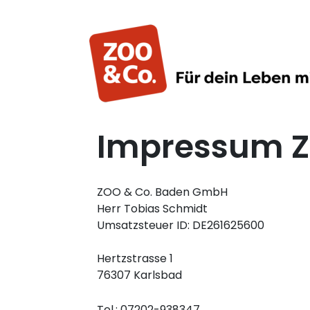
Impressum Z
ZOO & Co. Baden GmbH
Herr Tobias Schmidt
Umsatzsteuer ID: DE261625600
Hertzstrasse 1
76307 Karlsbad
Tel.: 07202-938347