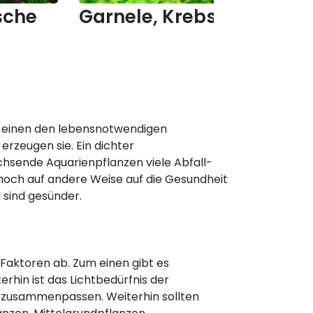
sche
Garnele, Krebs & Co.
Fi
um einen den lebensnotwendigen
erzeugen sie. Ein dichter
chsende Aquarienpflanzen viele Abfall-
noch auf andere Weise auf die Gesundheit
 sind gesünder.
n
Faktoren ab. Zum einen gibt es
erhin ist das Lichtbedürfnis der
o zusammenpassen. Weiterhin sollten