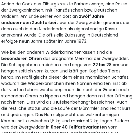
Adrian de Cock aus Tilburg kreuzte Farbenzwerge, eine Rasse
der Zwergkaninchen, mit Französischen bzw. Deutschen
Widdern. Am Ende seiner von dort an
zwölf Jahre
andauernden Zuchtarbeit
war der Zwergwidder geboren, der
dann auch in den Niederlanden als eigenständige Rasse
anerkannt wurde. Die offizielle Zulassung in Deutschland
erfolgte neun Jahre später im Jahre 1973.
Wie bei den anderen Widderkaninchenrassen sind die
besonderen Ohren
das prägnante Merkmal der Zwergwidder.
Die Schlappohren erreichen eine Länge von
22 bis 28 cm
und
hängen seitlich vom kurzen und kräftigen Kopf des Tieres
herab. Im Profil gleicht dieser dem eines männlichen Schafes,
wodurch die Widderkaninchen ihren Namen erhalten. Erst ab
der vierten Lebenswoche beginnen die nach der Geburt noch
stehenden Ohren zu kippen und hängen dann mit der Öffnung
nach innen. Dies wird als „Hufeisenbehang“ bezeichnet. Auch
die restliche Statur und die Läufe der Mümmler sind recht kurz
und gedrungen. Das Normalgewicht des walzenförmigen
Körpers sollte zwischen 1,5 kg und maximal 2 kg liegen. Zudem
wird der Zwergwidder in
über 40 Fellfarbvarianten
vom