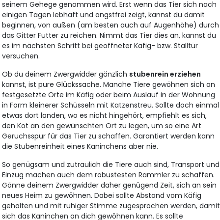
seinem Gehege genommen wird. Erst wenn das Tier sich nach
einigen Tagen lebhaft und angstfrei zeigt, kannst du damit
beginnen, von außen (am besten auch auf Augenhöhe) durch
das Gitter Futter zu reichen. Nimmt das Tier dies an, kannst du
es im nächsten Schritt bei geöffneter Käfig- bzw. Stalltür
versuchen.
Ob du deinem Zwergwidder gänzlich
stubenrein erziehen
kannst, ist pure Glückssache. Manche Tiere gewöhnen sich an
festgesetzte Orte im Käfig oder beim Auslauf in der Wohnung
in Form kleinerer Schüsseln mit Katzenstreu. Sollte doch einmal
etwas dort landen, wo es nicht hingehört, empfiehlt es sich,
den Kot an den gewünschten Ort zu legen, um so eine Art
Geruchsspur für das Tier zu schaffen. Garantiert werden kann
die Stubenreinheit eines Kaninchens aber nie.
So genügsam und zutraulich die Tiere auch sind, Transport und
Einzug machen auch dem robustesten Rammler zu schaffen.
Gönne deinem Zwergwidder daher genügend Zeit, sich an sein
neues Heim zu gewöhnen. Dabei sollte Abstand vom Käfig
gehalten und mit ruhiger Stimme zugesprochen werden, dami
sich das Kaninchen an dich gewöhnen kann. Es sollte