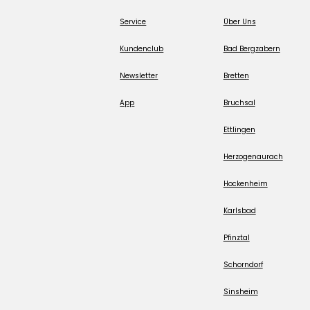
Service
Über Uns
Kundenclub
Bad Bergzabern
Newsletter
Bretten
App
Bruchsal
Ettlingen
Herzogenaurach
Hockenheim
Karlsbad
Pfinztal
Schorndorf
Sinsheim