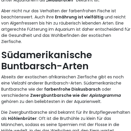
unter Aquarianern als
„Maulbrüten“
bekannt ist.
Aber nicht nur das Verhalten der farbenfrohen Fische ist
beachtenswert. Auch ihre
Ernährung ist vielfältig
und reicht
von Algenfressern bis hin zu räuberisch lebenden Arten. Eine
artgerechte Fütterung im Aquarium ist daher entscheidend für
die Gesundheit und das Wohlbefinden der exotischen
Zierfische.
Südamerikanische
Buntbarsch-Arten
Abseits der exotischen afrikanischen Zierfische gibt es noch
eine Vielzahl anderer Buntbarsch-Arten. Südamerikanische
Buntbarsche wie der
farbenfrohe Diskusbarsch
oder
verschiedene
Zwergbuntbarsche wie der
Apistogramma
gehören zu den beliebtesten in der Aquarienwelt.
Die Zwergbuntbarsche sind bekannt für ihr Brutpflegeverhalten
als
Höhlenbrüter
: Oft ist die Bruthöhle zu klein für das
Männchen, sodass es seine Spermien mit der Flosse in die
Höhle wedelt, in der das Weibchen mit den Eiern wartet.