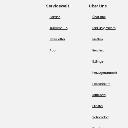
Servicewelt
Über Uns
Service
Über Uns
Kundenclub
Bad Bergzabern
Newsletter
Bretten
App
Bruchsal
Ettlingen
Herzogenaurach
Hockenheim
Karlsbad
Pfinztal
Schorndorf