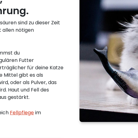
hrung.
säuren sind zu dieser Zeit
t allen nötigen
ommst du
gulären Futter
träglicher für deine Katze
 Mittel gibt es als
wird, oder als Pulver, das
d. Haut und Fell des
aus gestärkt.
eich
Fellpflege
im